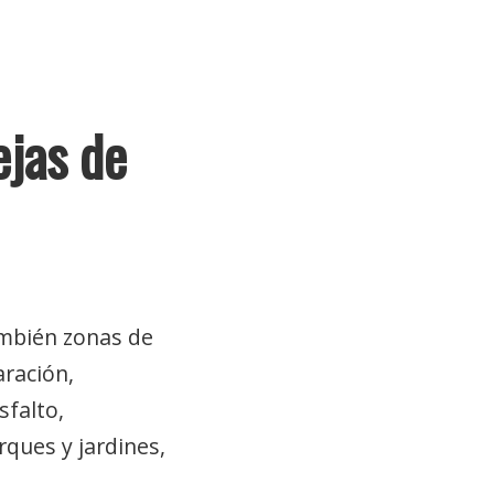
ejas de
ambién zonas de
aración,
sfalto,
rques y jardines,