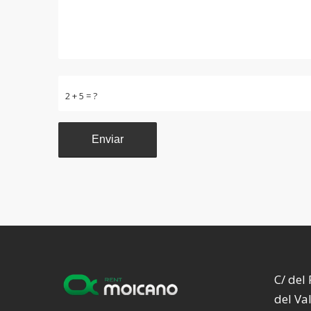
2 + 5 = ?
C/ del
del Va