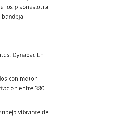
re los
pisones
,otra
a
bandeja
ntes: Dynapac LF
ilos con motor
tación entre 380
andeja vibrante de