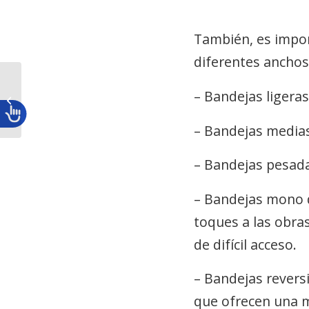
También, es impor
diferentes anchos
¿Para qué se utiliza el pisón en el
– Bandejas ligeras
sector de la construcción?
– Bandejas medias,
– Bandejas pesada
– Bandejas mono d
toques a las obra
de difícil acceso.
– Bandejas revers
que ofrecen una ma