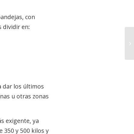
bandejas, con
dividir en:
¿C
so
gra
 dar los últimos
inas u otras zonas
s exigente, ya
 350 y 500 kilos y