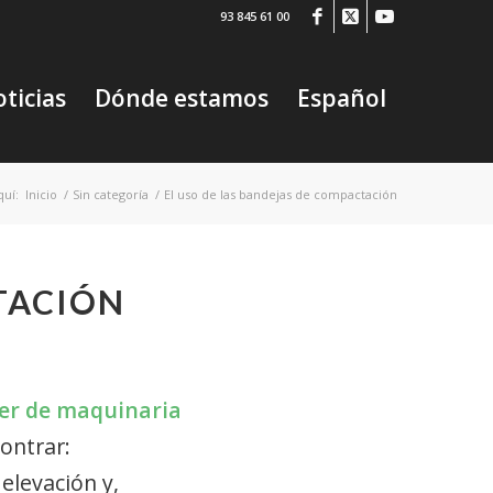
93 845 61 00
ticias
Dónde estamos
Español
quí:
Inicio
/
Sin categoría
/
El uso de las bandejas de compactación
TACIÓN
er de
maquinaria
ontrar:
elevación y,