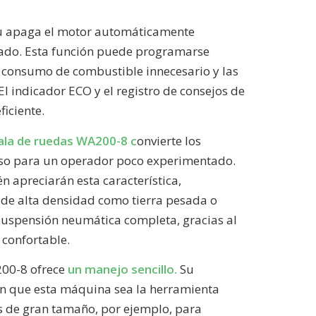
 apaga el motor automáticamente
ado. Esta función puede programarse
l consumo de combustible innecesario y las
El indicador ECO y el registro de consejos de
iciente.
pala de ruedas WA200-8 c
onvierte los
luso para un operador poco experimentado.
 apreciarán esta característica,
de alta densidad como tierra pesada o
 suspensión neumática completa, gracias al
 confortable.
200-8 ofrece
un manejo sencillo.
Su
en que esta máquina sea la herramienta
as de gran tamaño, por ejemplo, para