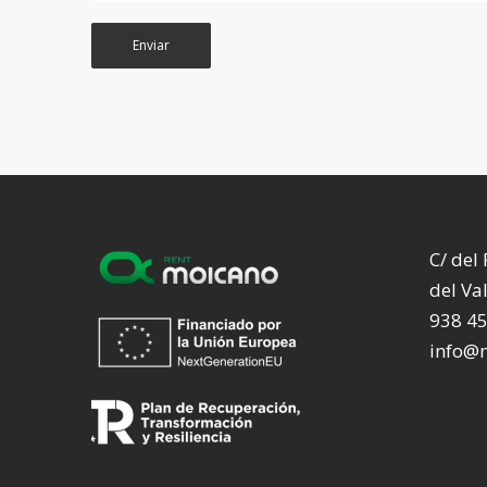
C/ del
del Va
938 4
info@