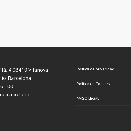
Política de privacidad
 Plá, 4 08410 Vilanova
llès Barcelona
Política de Cookies
56 100
moicano.com
AVISO LEGAL