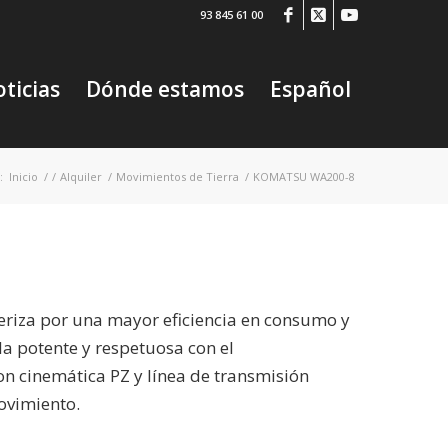
93 845 61 00
ticias
Dónde estamos
Español
:
Inicio
/
/
Alquiler
/
Movimientos de Tierra
/
KOMATSU WA200-8
eriza por una mayor eficiencia en consumo y
a potente y respetuosa con el
n cinemática PZ y línea de transmisión
movimiento.