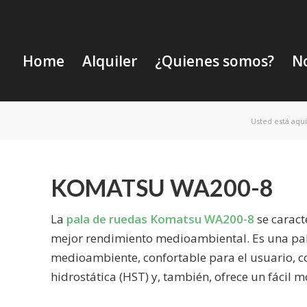
Home
Alquiler
¿Quienes somos?
No
Usted está aquí
KOMATSU WA200-8
La
pala de ruedas Komatsu WA200-8
se caract
mejor rendimiento medioambiental. Es una pal
medioambiente, confortable para el usuario, co
hidrostática (HST) y, también, ofrece un fácil 