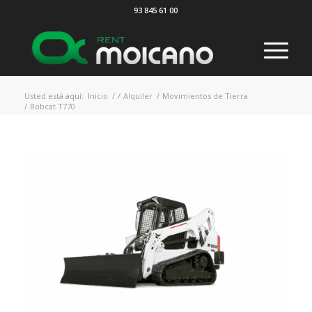
93 845 61 00
Usted está aquí:
Inicio
/
/
Alquiler
/
Movimientos de Tierra
/
Bobcat T770