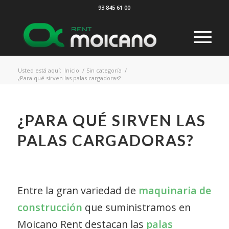
93 845 61 00
Usted está aquí:
Inicio
/
Sin categoría
/
¿Para qué sirven las palas cargadoras?
¿PARA QUÉ SIRVEN LAS
PALAS CARGADORAS?
Entre la gran variedad de
maquinaria de
construcción
que suministramos en
Moicano Rent destacan las
palas