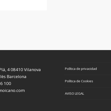
Política de privacidad
 Plá, 4 08410 Vilanova
llès Barcelona
Política de Cookies
56 100
moicano.com
AVISO LEGAL