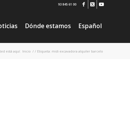
93 845 61 00
ticias
Dónde estamos
Español
ted está aquí:
Inicio
/
/
Etiqueta: midi excavadora alquiler barcelo