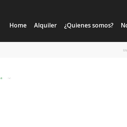
Home
Alquiler
¿Quienes somos?
No
Us
na