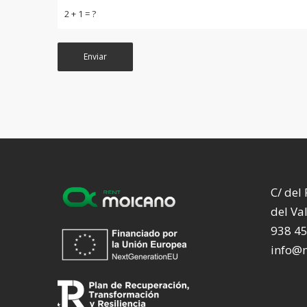
2 + 1 = ?
C/ del
del Va
938 4
info@