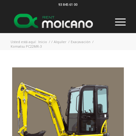
93 845 61 00
Usted está aquí:
Inicio
/
/
Alquiler
/
Exacavación
/
Komatsu PC22MR-3